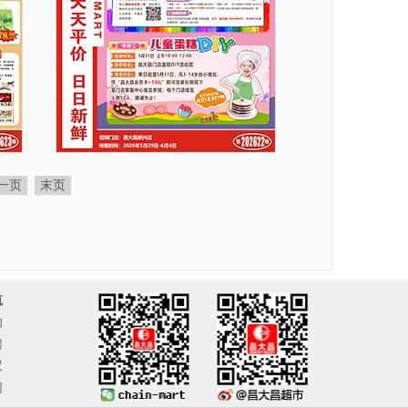
一页
末页
航
动
聘
议
们