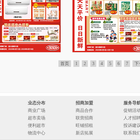
首页
1
2
3
4
5
6
7
下
业态分布
招商加盟
服务导
商业广场
商品合作
促销活
超市卖场
联营招商
人才招
便利超市
旺铺招租
投诉建
物流中心
新店拓展
联系我